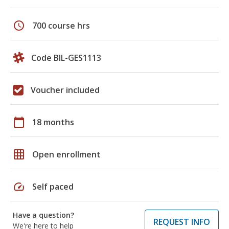
schedule
700 course hrs
Code BIL-GES1113
Voucher included
calendar_today
18 months
grid_on
Open enrollment
speed
Self paced
Have a question?
REQUEST INFO
We're here to help