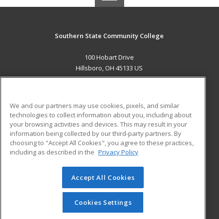
Southern State Community College
100 Hobart Drive
Hillsboro, OH 45133 US
MAIN CONTENT
Career Training
We and our partners may use cookies, pixels, and similar
technologies to collect information about you, including about
ADDITIONAL RESOURCES
your browsing activities and devices. This may result in your
information being collected by our third-party partners. By
Military
Student Blog
choosing to "Accept All Cookies", you agree to these practices,
Financial Assistance
including as described in the
Privacy Policy
Help
Accept All Cookies
© 2026 ed2go, a division of Cengage Learning. All rights
reserved. The material on this site cannot be reproduced or
redistributed unless you have obtained prior written
Cookies Settings
permission from Cengage Learning.
Privacy Policy