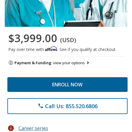
$3,999.00
(USD)
Affirm
Pay over time with
. See if you qualify at checkout.
Payment & Funding:
view your options
ENROLL NOW
Call Us: 855.520.6806
phone
info
Career series