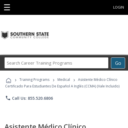
☰
LOGIN
Search
Go
Career
Training
›
›
›
Programs
Training Programs
Medical
Asistente Médico Clínico
Certificado Para Estudiantes De Español A Inglés (CCMA) (Vale Incluido)
phone
Call Us: 855.520.6806
Asistente Médico Clínico