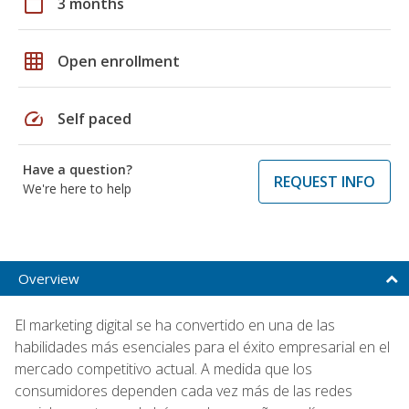
calendar_today
3 months
grid_on
Open enrollment
speed
Self paced
Have a question?
REQUEST INFO
We're here to help
Overview
El marketing digital se ha convertido en una de las
habilidades más esenciales para el éxito empresarial en el
mercado competitivo actual. A medida que los
consumidores dependen cada vez más de las redes