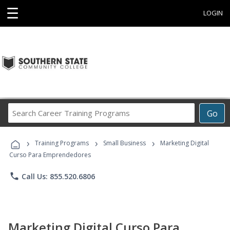
☰
LOGIN
Search
Go
Career
Training
›
›
›
Programs
Training Programs
Small Business
Marketing Digital
Curso Para Emprendedores
phone
Call Us: 855.520.6806
Marketing Digital Curso Para