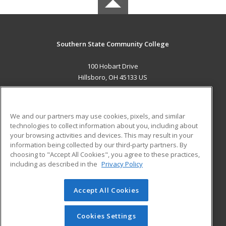
Southern State Community College
100 Hobart Drive
Hillsboro, OH 45133 US
MAIN CONTENT
Career Training
We and our partners may use cookies, pixels, and similar
technologies to collect information about you, including about
ADDITIONAL RESOURCES
your browsing activities and devices. This may result in your
information being collected by our third-party partners. By
Military
Student Blog
choosing to "Accept All Cookies", you agree to these practices,
Financial Assistance
including as described in the
Privacy Policy
Help
Accept All Cookies
© 2026 ed2go, a division of Cengage Learning. All rights
reserved. The material on this site cannot be reproduced or
redistributed unless you have obtained prior written
Cookies Settings
permission from Cengage Learning.
Privacy Policy