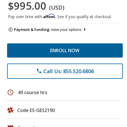
$995.00
(USD)
Affirm
Pay over time with
. See if you qualify at checkout.
Payment & Funding:
view your options
ENROLL NOW
Call Us: 855.520.6806
phone
schedule
49 course hrs
Code ES-GES2190