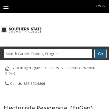
☰
LOGIN
Search
Go
Career
Training
›
›
›
Programs
Training Programs
Trades
Electricista Residencial
(EnGen)
phone
Call Us: 855.520.6806
Electricista Residencial (EnGen)