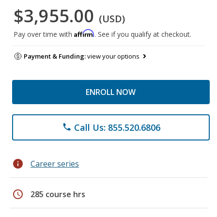
$3,955.00
(USD)
Affirm
Pay over time with
. See if you qualify at checkout.
Payment & Funding:
view your options
ENROLL NOW
Call Us: 855.520.6806
phone
info
Career series
schedule
285 course hrs