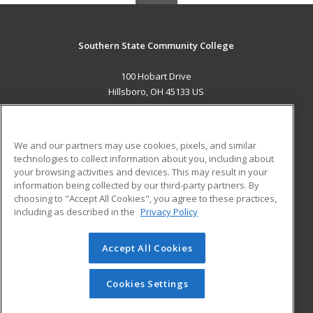
Southern State Community College
100 Hobart Drive
Hillsboro, OH 45133 US
MAIN CONTENT
Career Training
We and our partners may use cookies, pixels, and similar
technologies to collect information about you, including about
ADDITIONAL RESOURCES
your browsing activities and devices. This may result in your
information being collected by our third-party partners. By
Military
Student Blog
choosing to "Accept All Cookies", you agree to these practices,
Financial Assistance
including as described in the
Privacy Policy
Help
Accept All Cookies
© 2026 ed2go, a division of Cengage Learning. All rights
reserved. The material on this site cannot be reproduced or
redistributed unless you have obtained prior written
Cookies Settings
permission from Cengage Learning.
Privacy Policy