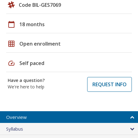
Code BIL-GES7069
calendar_today
18 months
grid_on
Open enrollment
speed
Self paced
Have a question?
REQUEST INFO
We're here to help
Overview
Syllabus