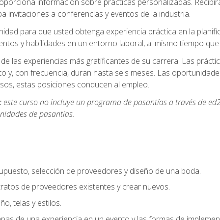
oporciona información sobre prácticas personalizadas. Recibirá
a invitaciones a conferencias y eventos de la industria.
idad para que usted obtenga experiencia práctica en la planifi
entos y habilidades en un entorno laboral, al mismo tiempo qu
de las experiencias más gratificantes de su carrera. Las práct
to y, con frecuencia, duran hasta seis meses. Las oportunida
os, estas posiciones conducen al empleo.
:
este curso no incluye un programa de pasantías a través de ed2
nidades de pasantías.
supuesto, selección de proveedores y diseño de una boda.
ratos de proveedores existentes y crear nuevos.
o, telas y estilos.
pas de una experiencia en un evento y las formas de implement