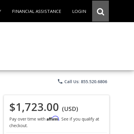
Y
FINANCIAL ASSISTANCE
LOGIN
phone
Call Us: 855.520.6806
$1,723.00
(USD)
Affirm
Pay over time with
. See if you qualify at
checkout.