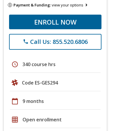
Payment & Funding:
view your options
ENROLL NOW
Call Us: 855.520.6806
phone
schedule
340 course hrs
Code ES-GES294
calendar_today
9 months
grid_on
Open enrollment