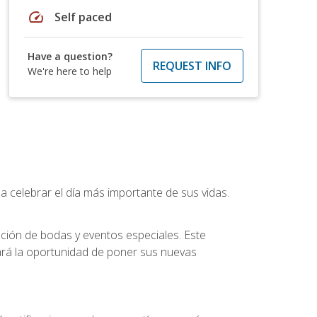
speed
Self paced
Have a question?
REQUEST INFO
We're here to help
a celebrar el día más importante de sus vidas.
ución de bodas y eventos especiales. Este
dará la oportunidad de poner sus nuevas