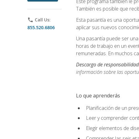
Este programa también le pr
También es posible que recib
Esta pasantía es una oportun
phone
Call Us:
aplicar sus nuevos conocimi
855.520.6806
Una pasantía puede ser una 
horas de trabajo en un even
remuneradas. En muchos cas
Descargo de responsabilidad
información sobre las oportu
Lo que aprenderás
Planificación de un pre
Leer y comprender cont
Elegir elementos de diseñ
Comprender las seis eta